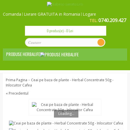
Comanda
Livrare GRATUITA in Romania
Logare
0740.209.427
TEL:
0 produs(e) - 0 Lei
PRODUSE HERBALIFE
Nutritie de baza
Prima Pagina
Ceai pe baza de plante - Herbal Concentrate 50g -
>
Zi de zi
Inlocuitor Cafea
Mic dejun sanatos
« Precedentul
Gustari sanatoase
Herbalife 24 - Sport
Loading...
Controlul greutatii
Slabire