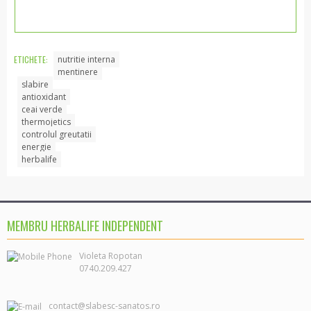
ETICHETE:
nutritie interna
mentinere
slabire
antioxidant
ceai verde
thermojetics
controlul greutatii
energie
herbalife
MEMBRU HERBALIFE INDEPENDENT
0740.209.427
contact@slabesc-sanatos.ro