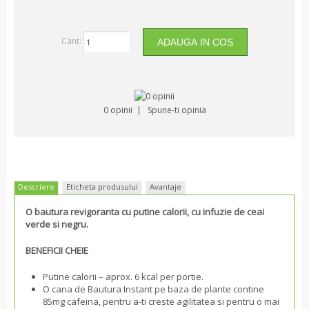
Ten - esentiale
Ten - intinerire
Cant:
Corp
Par
0 opinii
|
Spune-ti opinia
Descriere
Eticheta produsului
Avantaje
O bautura revigoranta cu putine calorii, cu infuzie de ceai
verde si negru.
BENEFICII CHEIE
Putine calorii – aprox. 6 kcal per portie.
O cana de Bautura Instant pe baza de plante contine
85mg cafeina, pentru a-ti creste agilitatea si pentru o mai