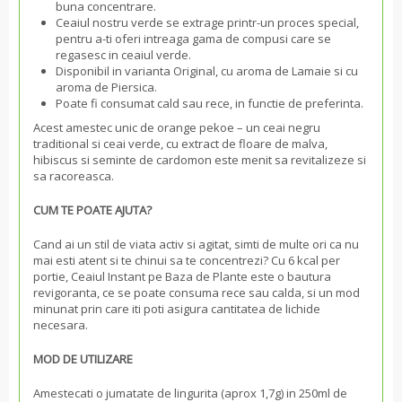
buna concentrare.
Ceaiul nostru verde se extrage printr-un proces special,
pentru a-ti oferi intreaga gama de compusi care se
regasesc in ceaiul verde.
Disponibil in varianta Original, cu aroma de Lamaie si cu
aroma de Piersica.
Poate fi consumat cald sau rece, in functie de preferinta.
Acest amestec unic de orange pekoe – un ceai negru
traditional si ceai verde, cu extract de floare de malva,
hibiscus si seminte de cardomon este menit sa revitalizeze si
sa racoreasca.
CUM TE POATE AJUTA?
Cand ai un stil de viata activ si agitat, simti de multe ori ca nu
mai esti atent si te chinui sa te concentrezi? Cu 6 kcal per
portie, Ceaiul Instant pe Baza de Plante este o bautura
revigoranta, ce se poate consuma rece sau calda, si un mod
minunat prin care iti poti asigura cantitatea de lichide
necesara.
MOD DE UTILIZARE
Amestecati o jumatate de lingurita (aprox 1,7g) in 250ml de