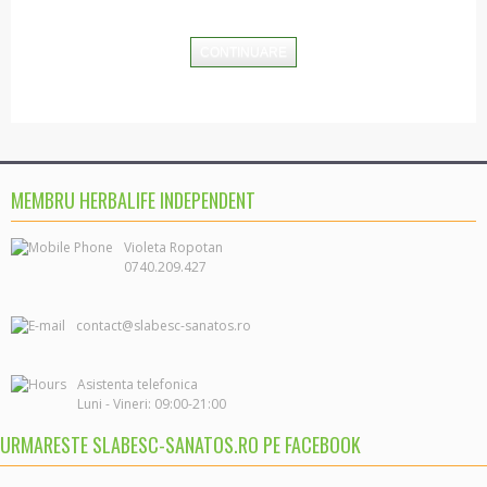
Controlul greutatii
CONTINUARE
Slabire
Mentinere
Ingrasare
Nutritie specifica
Digestie si Detoxifiere
MEMBRU HERBALIFE INDEPENDENT
Imunitate
Inima
0740.209.427
Energie
contact@slabesc-sanatos.ro
Fitness si sport
Imbatranire sanatoasa
Asistenta telefonica

Sanatatea femeii
Sanatatea Oaselor
URMARESTE SLABESC-SANATOS.RO PE FACEBOOK
Relaxare si Antidepresie