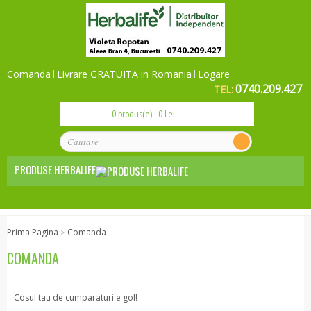
Comanda
Livrare GRATUITA in Romania
Logare
0740.209.427
TEL:
0 produs(e) - 0 Lei
PRODUSE HERBALIFE
Nutritie de baza
Prima Pagina
Comanda
>
Zi de zi
COMANDA
Mic dejun sanatos
Gustari sanatoase
Cosul tau de cumparaturi e gol!
Herbalife 24 - Sport