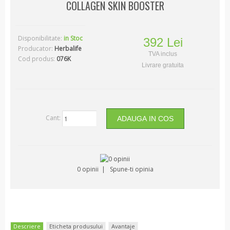
COLLAGEN SKIN BOOSTER
Mentinere
Ingrasare
Disponibilitate:
in Stoc
392 Lei
Nutritie specifica
Producator:
Herbalife
TVA inclus
Cod produs:
076K
Digestie si Detoxifiere
Livrare gratuita
Imunitate
Inima
Energie
Cant:
Fitness si sport
Imbatranire sanatoasa
Sanatatea femeii
0 opinii
|
Spune-ti opinia
Sanatatea Oaselor
Relaxare si Antidepresie
Nutritie externa
Herbalife Skin
Descriere
Eticheta produsului
Avantaje