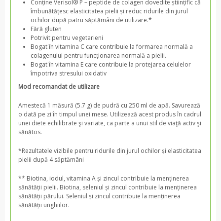
Conține Verisol® P – peptide de colagen dovedite științific că
îmbunătățesc elasticitatea pielii și reduc ridurile din jurul
ochilor după patru săptămâni de utilizare.*
Fără gluten
Potrivit pentru vegetarieni
Bogat în vitamina C care contribuie la formarea normală a
colagenului pentru funcționarea normală a pielii.
Bogat în vitamina E care contribuie la protejarea celulelor
împotriva stresului oxidativ
Mod recomandat de utilizare
Amestecă 1 măsură (5.7 g) de pudră cu 250 ml de apă. Savurează
o dată pe zi în timpul unei mese. Utilizează acest produs în cadrul
unei diete echilibrate şi variate, ca parte a unui stil de viaţă activ şi
sănătos.
*Rezultatele vizibile pentru ridurile din jurul ochilor și elasticitatea
pielii după 4 săptămâni
** Biotina, iodul, vitamina A și zincul contribuie la menținerea
sănătății pielii. Biotina, seleniul și zincul contribuie la menținerea
sănătății părului. Seleniul și zincul contribuie la menținerea
sănătății unghiilor.