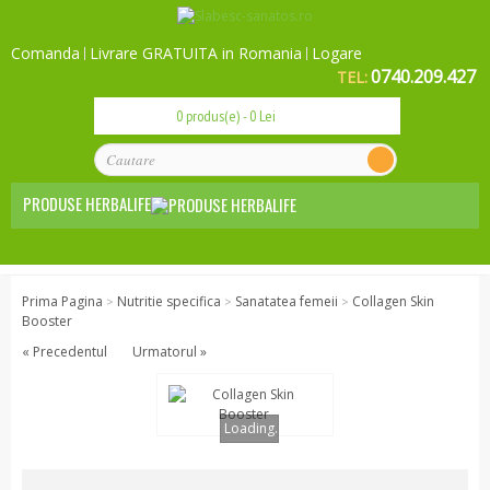
Comanda
Livrare GRATUITA in Romania
Logare
0740.209.427
TEL:
0 produs(e) - 0 Lei
PRODUSE HERBALIFE
Nutritie de baza
Prima Pagina
Nutritie specifica
Sanatatea femeii
Collagen Skin
>
>
>
Zi de zi
Booster
Mic dejun sanatos
« Precedentul
Urmatorul »
Gustari sanatoase
Herbalife 24 - Sport
Loading...
Controlul greutatii
Slabire