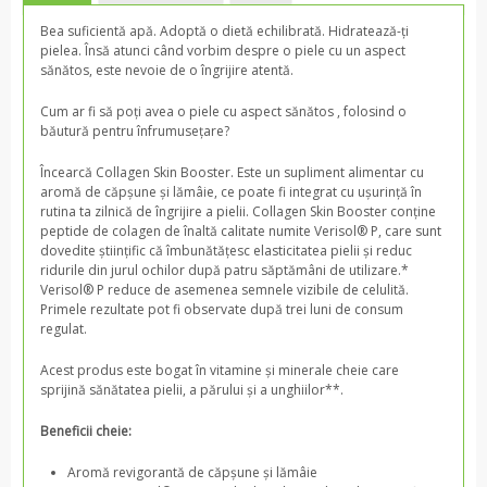
Ten - esentiale
Bea suficientă apă. Adoptă o dietă echilibrată. Hidratează-ți
Ten - intinerire
pielea. Însă atunci când vorbim despre o piele cu un aspect
sănătos, este nevoie de o îngrijire atentă.
Corp
Cum ar fi să poți avea o piele cu aspect sănătos , folosind o
Par
băutură pentru înfrumusețare?
Încearcă Collagen Skin Booster. Este un supliment alimentar cu
aromă de căpșune și lămâie, ce poate fi integrat cu ușurință în
rutina ta zilnică de îngrijire a pielii. Collagen Skin Booster conține
peptide de colagen de înaltă calitate numite Verisol® P, care sunt
dovedite științific că îmbunătățesc elasticitatea pielii și reduc
ridurile din jurul ochilor după patru săptămâni de utilizare.*
Verisol® P reduce de asemenea semnele vizibile de celulită.
Primele rezultate pot fi observate după trei luni de consum
regulat.
Acest produs este bogat în vitamine și minerale cheie care
sprijină sănătatea pielii, a părului și a unghiilor**.
Beneficii cheie:
Aromă revigorantă de căpșune și lămâie