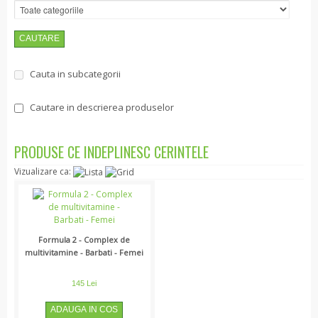
Mentinere
Ingrasare
Nutritie specifica
Cauta in subcategorii
Digestie si Detoxifiere
Cautare in descrierea produselor
Imunitate
Inima
PRODUSE CE INDEPLINESC CERINTELE
Energie
Vizualizare ca:
Fitness si sport
Imbatranire sanatoasa
Sanatatea femeii
Sanatatea Oaselor
Formula 2 - Complex de
multivitamine - Barbati - Femei
Relaxare si Antidepresie
Nutritie externa
145 Lei
Herbalife Skin