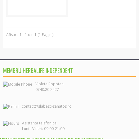
Ten - esentiale
Ten - intinerire
Corp
Par
Afisare 1 - 1 din 1 (1 Pagini)
MEMBRU HERBALIFE INDEPENDENT
0740.209.427
contact@slabesc-sanatos.ro
Asistenta telefonica
