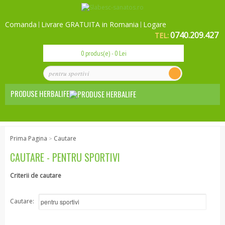
Comanda
Livrare GRATUITA in Romania
Logare
0740.209.427
TEL:
0 produs(e) - 0 Lei
PRODUSE HERBALIFE
Nutritie de baza
Prima Pagina
Cautare
>
Zi de zi
CAUTARE - PENTRU SPORTIVI
Mic dejun sanatos
Criterii de cautare
Gustari sanatoase
Herbalife 24 - Sport
Cautare:
Controlul greutatii
Slabire